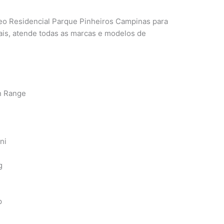
leo Residencial Parque Pinheiros Campinas para
ais, atende todas as marcas e modelos de
n Range
ni
g
p