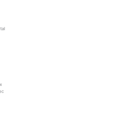
tal
i
x
ec
c